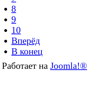
8
9
10
Вперёд
В конец
Работает на
Joomla!®