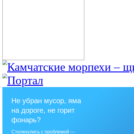
Не убран мусор, яма
на дороге, не горит
фонарь?
Столкнулись с проблемой —